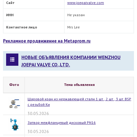
Сайт
www.joepaivalve.com
ИНН
Не указан
Контактное лицо
Mrs Lee
Рекламное продвижение на Metaprom.ru
НОВЫЕ ОБЪЯВЛЕНИЯ КОМПАНИИ WENZHOU
JOEPAI VALVE CO.,LTD.
Фото
Тема объявления
Шаровой кран из нержавеющей стали 1 шт., 2 шт., 3 шт. BSP
с резьбой Ки
30.05.2026
Затвор межфланцевый дисковый PN16
30.05.2026