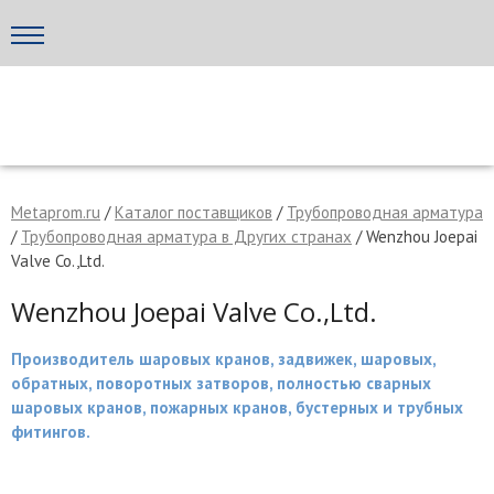
Написать поставщику
МЕТАПРОМ - российский торгово-промышленный портал
Metaprom.ru
/
Каталог поставщиков
/
Трубопроводная арматура
/
Трубопроводная арматура в Других странах
/ Wenzhou Joepai
Valve Co.,Ltd.
Wenzhou Joepai Valve Co.,Ltd.
Производитель шаровых кранов, задвижек, шаровых,
обратных, поворотных затворов, полностью сварных
шаровых кранов, пожарных кранов, бустерных и трубных
фитингов.
Отмена
Отправить сообщение