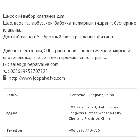
Широкий выбор клапанов для
Шар, ворота, глобус, чек, бабочка, пожарный гидрант, бустерные
клапаны…
Донный клапан, Y-образный фильтр, фланцы, фитинги.
Для нефтегазовой, СПГ, криогенной, энергетической, морской,
противопожарной систем и промышленного рынка.
📧: sales@joepaivalve.com
📞: 008619957707725
🖥: http://www.joepaivalve.com
Регион
/
Wenzhou,Zhejiang,China
283 Beixin Road, Haibin Street,
Адрес
Longwan District, Wenzhou City,
Zhejiang Province, China
Телефон
+86 19957707725