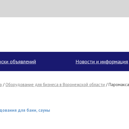
аписать поставщику
ски объявлений
Новости и информация
а
/
Оборудование для бизнеса в Воронежской области
/ Паромакса
ования для бани, сауны
Отмена
Отправить сообщение