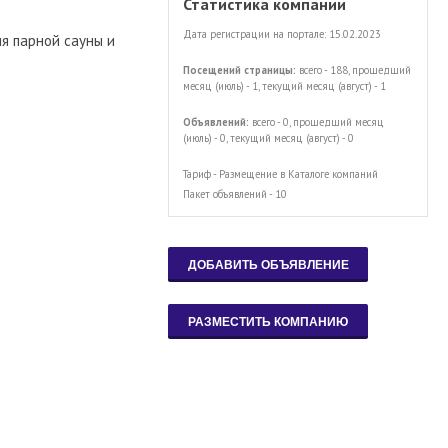
Статистика компании
Дата регистрации на портале: 15.02.2023
я парной сауны и
Посещений страницы:
всего - 188, прошедший
месяц (июль) - 1, текущий месяц (август) - 1
Объявлений:
всего - 0, прошедший месяц
(июль) - 0, текущий месяц (август) - 0
Тариф - Размещение в Каталоге компаний
Пакет объявлений - 10