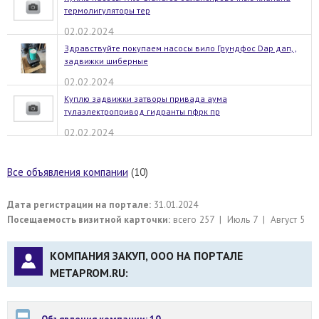
термолигуляторы тер
02.02.2024
Здравствуйте покупаем насосы вило Грундфос Dap дап, ,
задвижки шиберные
02.02.2024
Куплю задвижки затворы привада аума
тулаэлектропривод гидранты пфрк пр
02.02.2024
Все объявления компании
(10)
Дата регистрации на портале:
31.01.2024
Посещаемость визитной карточки:
всего 257 | Июль 7 | Август 5
КОМПАНИЯ ЗАКУП, ООО НА ПОРТАЛЕ
METAPROM.RU:
Объявления компании: 10