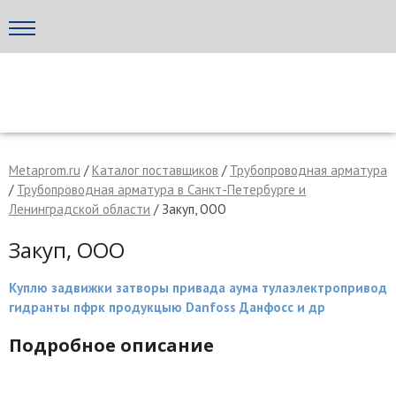
Написать поставщику
МЕТАПРОМ - российский торгово-промышленный портал
Metaprom.ru
/
Каталог поставщиков
/
Трубопроводная арматура
/
Трубопроводная арматура в Санкт-Петербурге и
Ленинградской области
/ Закуп, ООО
Закуп, ООО
Куплю задвижки затворы привада аума тулаэлектропривод
гидранты пфрк продукцыю Danfoss Данфосс и др
Подробное описание
Отмена
Отправить сообщение