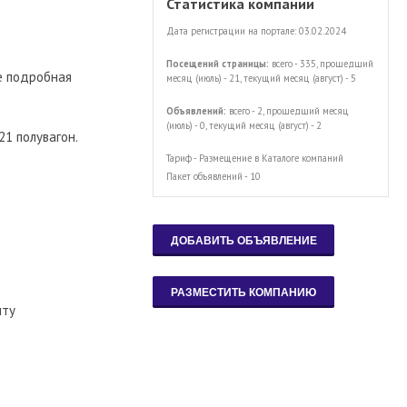
Статистика компании
Дата регистрации на портале: 03.02.2024
Посещений страницы:
всего - 335, прошедший
е подробная
месяц (июль) - 21, текущий месяц (август) - 5
Объявлений:
всего - 2, прошедший месяц
(июль) - 0, текущий месяц (август) - 2
21 полувагон.
Тариф - Размещение в Каталоге компаний
Пакет объявлений - 10
чту