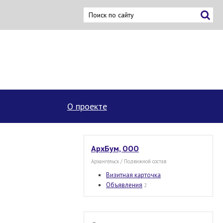
×
О проекте
АрхБум, ООО
Архангельск / Подвижной состав
Визитная карточка
Объявления
2