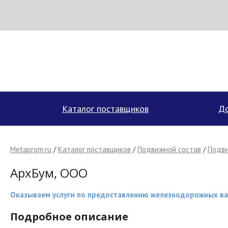
Н
МЕТАПРОМ - российский торгово-промышленный портал
Каталог поставщиков
До
Metaprom.ru
/
Каталог поставщиков
/
Подвижной состав
/
Подви
АрхБум, ООО
Оказываем услуги по предоставлению железнодорожных в
Подробное описание