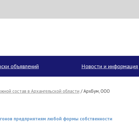
аписать поставщику
ски объявлений
Новости и информация
жной состав в Архангельской области
/ АрхБум, ООО
агонов предприятиям любой формы собственности
Отмена
Отправить сообщение