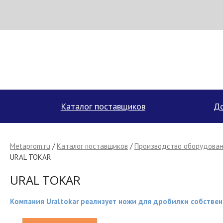
Н
МЕТАПРОМ - российский торгово-промышленный портал
Каталог поставщиков
До
Metaprom.ru
/
Каталог поставщиков
/
Производство оборудован
URAL TOKAR
URAL TOKAR
Компания Uraltokar реализует ножи для дробилки собствен