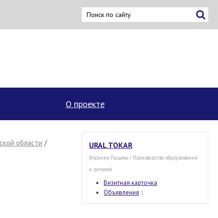
×
О проекте
ской области
/
URAL TOKAR
Верхняя Пышма / Производство оборудования
и деталей
Визитная карточка
Объявления
1