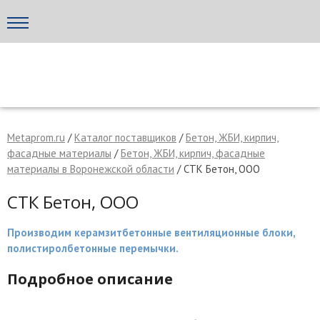
Написать поставщику
МЕТАПРОМ - российский торгово-промышленный портал
Metaprom.ru
/
Каталог поставщиков
/
Бетон, ЖБИ, кирпич,
фасадные материалы
/
Бетон, ЖБИ, кирпич, фасадные
материалы в Воронежской области
/ СТК Бетон, ООО
СТК Бетон, ООО
Производим керамзитбетонные вентиляционные блоки,
полистиролбетонные перемычки.
Подробное описание
Отмена
Отправить сообщение