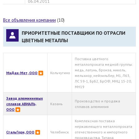
06.04.2011
Все объявления компании
(10)
ПРИОРИТЕТНЫЕ ПОСТАВЩИКИ ПО ОТРАСЛИ
ЦВЕТНЫЕ МЕТАЛЛЫ
Поставка цветного
металлопроката медной группы:
медь, латунь, бронза, никель,
МиДан-Мет, ООО
Кольчугино
мельхиор, нейзильбер, М1, Л63,
ЛС 59-1, БрБ2, БрОФ, МНЦ 15-20,
МН19
Завод алюминиевых
Производство и продажа
сплавов АВИАЛЬ,
Казань
сплавов алюминия
ООО
Комплексная поставка
нержавеющего металлопроката
СтальГорн, ООО
Челябинск
отечественного и импортного
производства. Титана.