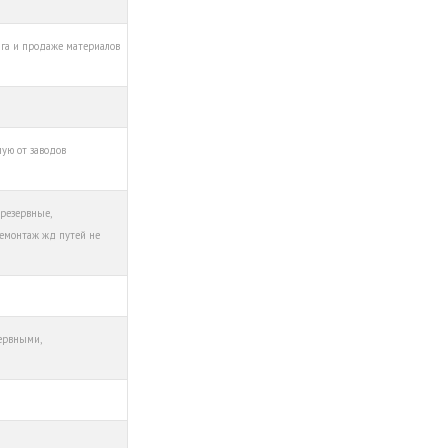
га и продаже материалов
мую от заводов
 резервные,
демонтаж жд путей не
зервными,