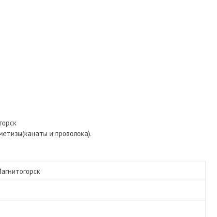
горск
метизы(канаты и проволока).
агнитогорск