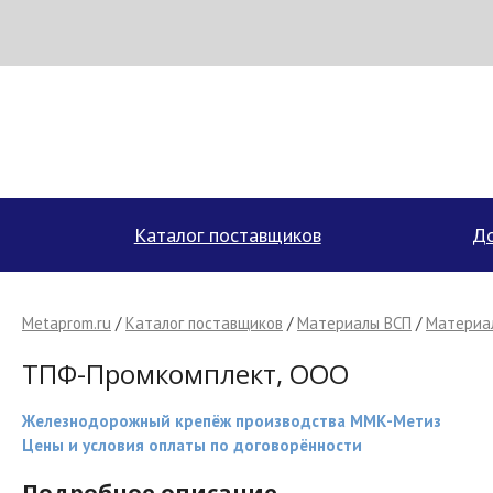
Н
МЕТАПРОМ - российский торгово-промышленный портал
Каталог поставщиков
До
Metaprom.ru
/
Каталог поставщиков
/
Материалы ВСП
/
Материал
ТПФ-Промкомплект, ООО
Железнодорожный крепёж производства ММК-Метиз
Цены и условия оплаты по договорённости
Подробное описание