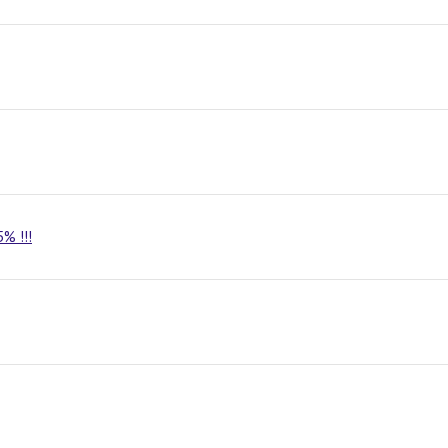
% !!!