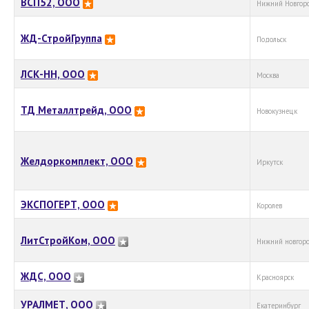
ВСП52, ООО
Нижний Новгор
ЖД-СтройГруппа
Подольск
ЛСК-НН, ООО
Москва
ТД Металлтрейд, ООО
Новокузнецк
Желдоркомплект, ООО
Иркутск
ЭКСПОГЕРТ, ООО
Королев
ЛитСтройКом, ООО
Нижний новгор
ЖДС, ООО
Красноярск
УРАЛМЕТ, ООО
Екатеринбург