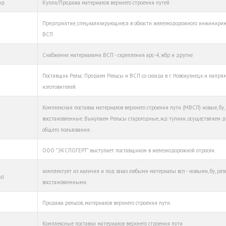
од
Купля/Продажа материалов верхнего строения путей
Предприятие, специализирующиеся в области железнодорожного инжинирин
ВСП
Снабжение материалами ВСП - скрепления арс-4, жбр и другие
Поставщик Рельс. Продаем Рельсы и ВСП со склада в г. Новокузнецк и напря
изготовителей.
Комплексная поставка материалов верхнего строения пути (МВСП) новые, бу,
восстановленные. Выкупаем Рельсы старогодные, жд тупики, осуществляем 
общего пользования.
ООО "ЭКСПОГЕРТ" выступает поставщиком в железнодорожной отросли.
комплектует из наличия и под заказ любыми материалы всп - новыми, бу, ре
од
восстановленными.
Продажа рельсов, материалов верхнего строения пути.
Комплексные поставки материалов верхнего строения пути