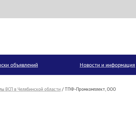
аписать поставщику
ски объявлений
Новости и информация
ы ВСП в Челябинской области
/ ТПФ-Промкомплект, ООО
Отмена
Отправить сообщение