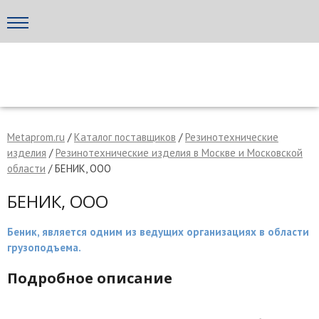
Написать поставщику
МЕТАПРОМ - российский торгово-промышленный портал
Metaprom.ru
/
Каталог поставщиков
/
Резинотехнические
изделия
/
Резинотехнические изделия в Москве и Московской
области
/ БЕНИК, ООО
БЕНИК, ООО
Беник, является одним из ведущих организациях в области
грузоподъема.
Подробное описание
Отмена
Отправить сообщение