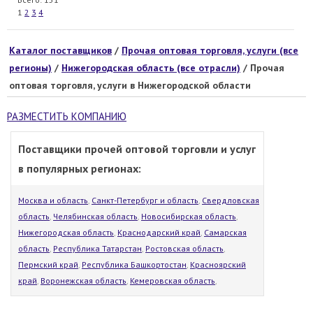
1
2
3
4
Каталог поставщиков
/
Прочая оптовая торговля, услуги (все
регионы)
/
Нижегородская область (все отрасли)
/ Прочая
оптовая торговля, услуги в Нижегородской области
РАЗМЕСТИТЬ КОМПАНИЮ
Поставщики прочей оптовой торговли и услуг
в популярных регионах:
Москва и область
,
Санкт-Петербург и область
,
Свердловская
область
,
Челябинская область
,
Новосибирская область
,
Нижегородская область
,
Краснодарский край
,
Самарская
область
,
Республика Татарстан
,
Ростовская область
,
Пермский край
,
Республика Башкортостан
,
Красноярский
край
,
Воронежская область
,
Кемеровская область
,