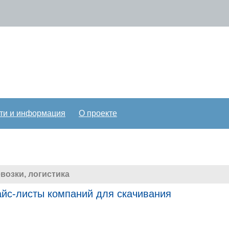
ти и информация
О проекте
возки, логистика
райс-листы компаний для скачивания