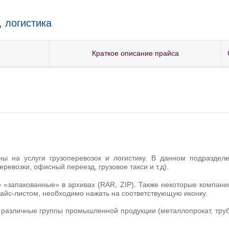
 логистика
Краткое описание прайса
ны на услуги грузоперевозок и логистику. В данном подраздел
еревозки, офисный переезд, грузовое такси и т.д).
 «запакованные» в архивах (RAR, ZIP). Также некоторые компании
прайс-листом, необходимо нажать на соответствующую иконку.
различные группы промышленной продукции (металлопрокат, трубы,