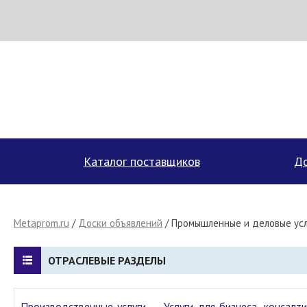
МЕТАПРОМ - российский торгово-промышленный портал
Каталог поставщиков
До
Metaprom.ru
/
Доски объявлений
/ Промышленные и деловые усл
ОТРАСЛЕВЫЕ РАЗДЕЛЫ
Производственные услуги
Услуги для бизнеса, консалти