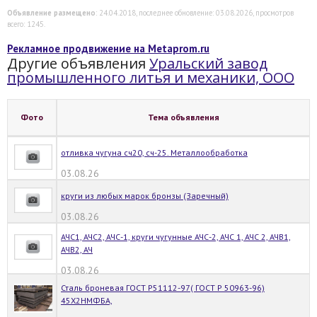
Объявление размещено
: 24.04.2018, последнее обновление: 03.08.2026, просмотров
всего: 1245.
Рекламное продвижение на Metaprom.ru
Другие объявления
Уральский завод
промышленного литья и механики, ООО
Фото
Тема объявления
отливка чугуна сч20, сч-25. Металлообработка
03.08.26
круги из любых марок бронзы (Заречный)
03.08.26
АЧС1, АЧС2, АЧС-1, круги чугунные АЧС-2, АЧС 1, АЧС 2, АЧВ1,
АЧВ2, АЧ
03.08.26
Сталь броневая ГОСТ Р51112-97( ГОСТ Р 50963-96)
45Х2НМФБА,