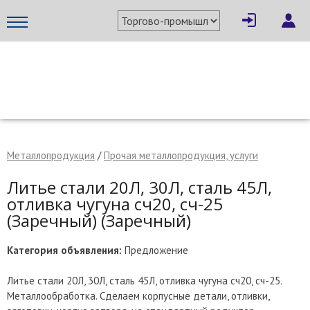
×
Написать поставщику
МЕТАПРОМ - российский торгово-промышленный портал
Металлопродукция
/
Прочая металлопродукция, услуги
Литье стали 20Л, 30Л, сталь 45Л,
отливка чугуна сч20, сч-25
(Заречный) (Заречный)
Категория объявления:
Предложение
Литье стали 20Л, 30Л, сталь 45Л, отливка чугуна сч20, сч-25.
Отмена
Отправить сообщение
Металлообработка. Сделаем корпусные детали, отливки,