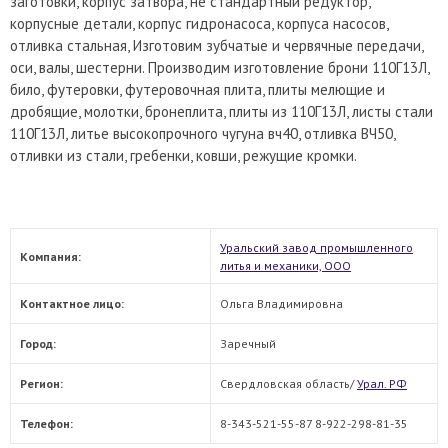
заготовки, корпус затвора, не стандартный редуктор,
корпусные детали, корпус гидронасоса, корпуса насосов,
отливка стальная, Изготовим зубчатые и червячные передачи,
оси, валы, шестерни. Производим изготовление брони 110Г13Л,
било, футеровки, футеровочная плита, плиты мелющие и
дробящие, молотки, бронеплита, плиты из 110Г13Л, листы стали
110Г13Л, литье высокопрочного чугуна вч40, отливка ВЧ50,
отливки из стали, гребенки, ковши, режущие кромки.
Уральский завод промышленного
Компания:
литья и механики, ООО
Контактное лицо:
Ольга Владимировна
Город:
Заречный
Регион:
Свердловская область/
Урал. РФ
Телефон:
8-343-521-55-87 8-922-298-81-35