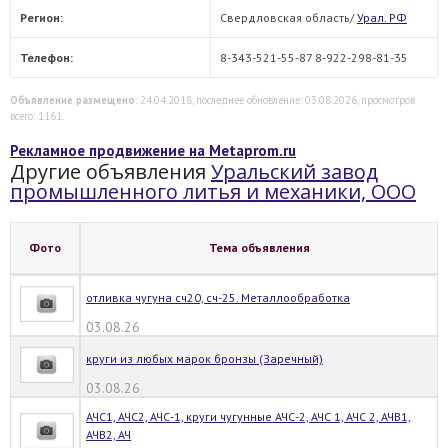
Регион:
Свердловская область/
Урал. РФ
Телефон:
8-343-521-55-87 8-922-298-81-35
Объявление размещено
: 24.04.2018, последнее обновление: 03.08.2026, просмотров
всего: 1161.
Рекламное продвижение на Metaprom.ru
Другие объявления
Уральский завод
промышленного литья и механики, ООО
Фото
Тема объявления
отливка чугуна сч20, сч-25. Металлообработка
03.08.26
круги из любых марок бронзы (Заречный)
03.08.26
АЧС1, АЧС2, АЧС-1, круги чугунные АЧС-2, АЧС 1, АЧС 2, АЧВ1,
АЧВ2, АЧ