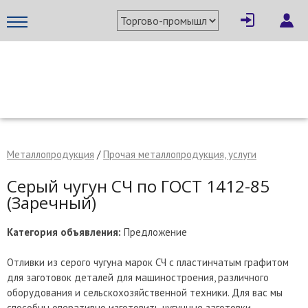
×
Написать поставщику
МЕТАПРОМ - российский торгово-промышленный портал
Металлопродукция
/
Прочая металлопродукция, услуги
Серый чугун СЧ по ГОСТ 1412-85
(Заречный)
Категория объявления:
Предложение
Отливки из серого чугуна марок СЧ с пластинчатым графитом
для заготовок деталей для машиностроения, различного
Отмена
Отправить сообщение
оборудования и сельскохозяйственной техники. Для вас мы
способны оперативно изготовить чугунные заготовки,