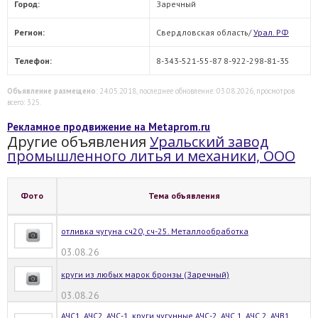
Город:
Заречный
Регион:
Свердловская область/
Урал. РФ
Телефон:
8-343-521-55-87 8-922-298-81-35
Объявление размещено
: 24.05.2018, последнее обновление: 03.08.2026, просмотров
всего: 325.
Рекламное продвижение на Metaprom.ru
Другие объявления
Уральский завод
промышленного литья и механики, ООО
Фото
Тема объявления
отливка чугуна сч20, сч-25. Металлообработка
03.08.26
круги из любых марок бронзы (Заречный)
03.08.26
АЧС1, АЧС2, АЧС-1, круги чугунные АЧС-2, АЧС 1, АЧС 2, АЧВ1,