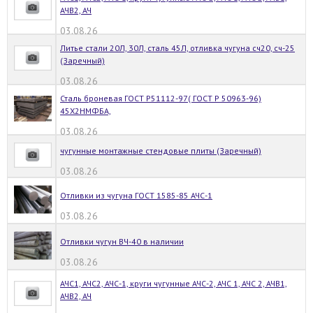
АЧВ2, АЧ
03.08.26
Литье стали 20Л, 30Л, сталь 45Л, отливка чугуна сч20, сч-25
(Заречный)
03.08.26
Сталь броневая ГОСТ Р51112-97( ГОСТ Р 50963-96)
45Х2НМФБА,
03.08.26
чугунные монтажные стендовые плиты (Заречный)
03.08.26
Отливки из чугуна ГОСТ 1585-85 АЧС-1
03.08.26
Отливки чугун ВЧ-40 в наличии
03.08.26
АЧС1, АЧС2, АЧС-1, круги чугунные АЧС-2, АЧС 1, АЧС 2, АЧВ1,
АЧВ2, АЧ