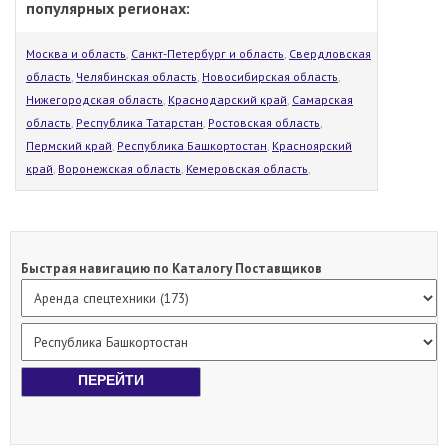
популярных регионах:
Москва и область
,
Санкт-Петербург и область
,
Свердловская
область
,
Челябинская область
,
Новосибирская область
,
Нижегородская область
,
Краснодарский край
,
Самарская
область
,
Республика Татарстан
,
Ростовская область
,
Пермский край
,
Республика Башкортостан
,
Красноярский
край
,
Воронежская область
,
Кемеровская область
,
Быстрая навигацию по Каталогу Поставщиков