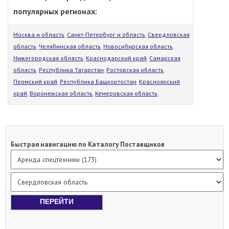
популярных регионах:
Москва и область
,
Санкт-Петербург и область
,
Свердловская
область
,
Челябинская область
,
Новосибирская область
,
Нижегородская область
,
Краснодарский край
,
Самарская
область
,
Республика Татарстан
,
Ростовская область
,
Пермский край
,
Республика Башкортостан
,
Красноярский
край
,
Воронежская область
,
Кемеровская область
,
Быстрая навигацию по Каталогу Поставщиков