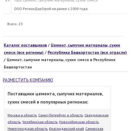
Уфа. Цемент, сыпучие материалы, сухие смеси
ООО РегионДорСтрой на рынке с 2009 года.
Всего: 23
Каталог поставщиков
/
Цемент, сыпучие материалы, сухие
смеси (все регионы)
/
Республика Башкортостан (все отрасли)
/ Цемент, сыпучие материалы, сухие смеси в Республике
Башкортостан
РАЗМЕСТИТЬ КОМПАНИЮ
Поставщики цемента, сыпучих материалов,
сухих смесей в популярных регионах:
Москва и область
,
Санкт-Петербург и область
,
Свердловская
область
,
Челябинская область
,
Новосибирская область
,
Нижегородская область
,
Краснодарский край
,
Самарская