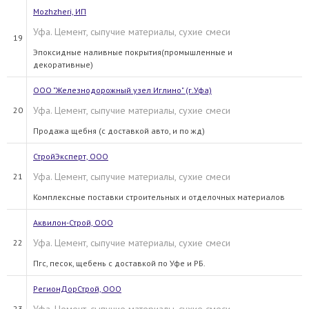
Mozhzheri, ИП
Уфа. Цемент, сыпучие материалы, сухие смеси
19
Эпоксидные наливные покрытия(промышленные и
декоративные)
ООО "Железнодорожный узел Иглино" (г.Уфа)
Уфа. Цемент, сыпучие материалы, сухие смеси
20
Продажа щебня (с доставкой авто, и по жд)
СтройЭксперт, ООО
Уфа. Цемент, сыпучие материалы, сухие смеси
21
Комплексные поставки строительных и отделочных материалов
Аквилон-Строй, OOO
Уфа. Цемент, сыпучие материалы, сухие смеси
22
Пгс, песок, щебень с доставкой по Уфе и РБ.
РегионДорСтрой, ООО
23