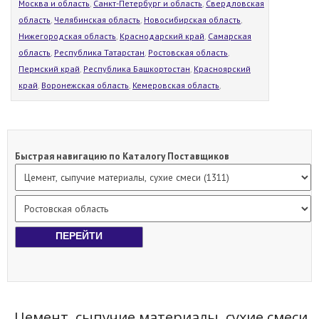
Москва и область
,
Санкт-Петербург и область
,
Свердловская
область
,
Челябинская область
,
Новосибирская область
,
Нижегородская область
,
Краснодарский край
,
Самарская
область
,
Республика Татарстан
,
Ростовская область
,
Пермский край
,
Республика Башкортостан
,
Красноярский
край
,
Воронежская область
,
Кемеровская область
,
Быстрая навигацию по Каталогу Поставщиков
Цемент, сыпучие материалы, сухие смеси