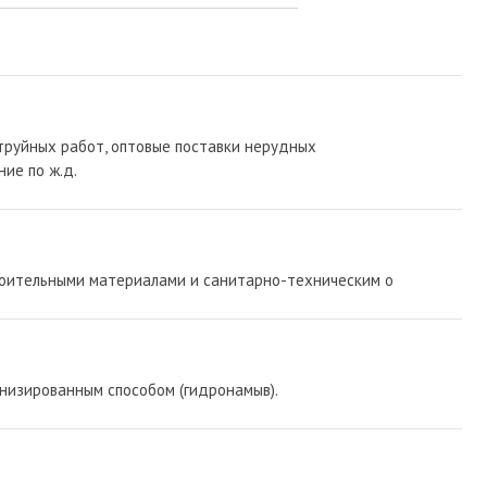
труйных работ, оптовые поставки нерудных
ие по ж.д.
роительными материалами и санитарно-техническим о
низированным способом (гидронамыв).