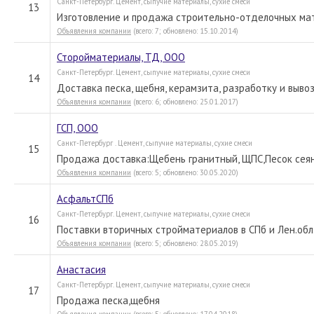
Санкт-Петербург. Цемент, сыпучие материалы, сухие смеси
13
Изготовление и продажа строительно-отделочных мат
Объявления компании
(всего: 7; обновлено: 15.10.2014)
Сторойматериалы, ТД, ООО
Санкт-Петербург. Цемент, сыпучие материалы, сухие смеси
14
Доставка песка, щебня, керамзита, разработку и вывоз
Объявления компании
(всего: 6; обновлено: 25.01.2017)
ГСП, ООО
Санкт-Петербург . Цемент, сыпучие материалы, сухие смеси
15
Продажа доставка:Щебень гранитный, ЩПС,Песок сеян
Объявления компании
(всего: 5; обновлено: 30.05.2020)
АсфальтСПб
Санкт-Петербург. Цемент, сыпучие материалы, сухие смеси
16
Поставки вторичных стройматериалов в СПб и Лен.обл.
Объявления компании
(всего: 5; обновлено: 28.05.2019)
Анастасия
Санкт-Петербург. Цемент, сыпучие материалы, сухие смеси
17
Продажа песка,щебня